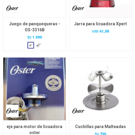
Juego de panquequeras -
Jarra para licuadora Xpert
OS-3316B
61,00
USD
1.090
$U
eje para motor de licuadora
Cuchillas para Malteadas
oster
730
$U