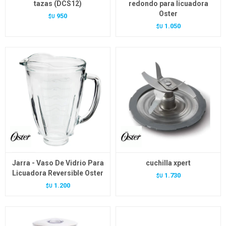
tazas (DCS12)
redondo para licuadora
Oster
950
$U
1.050
$U
Jarra - Vaso De Vidrio Para
cuchilla xpert
Licuadora Reversible Oster
1.730
$U
1.200
$U