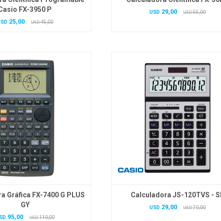
Casio FX-3950 P
29,00
USD
55,00
USD
25,00
USD
45,00
USD
ra Gráfica FX-7400 G PLUS
Calculadora JS-120TVS - S
GY
29,00
USD
70,00
USD
95,00
SD
110,00
USD