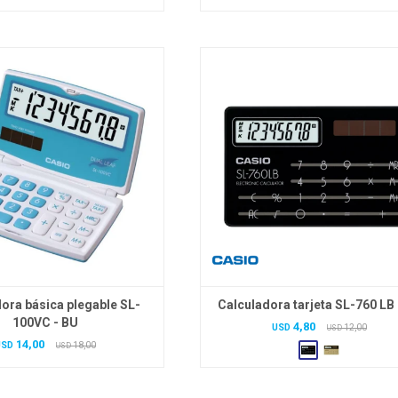
ora básica plegable SL-
Calculadora tarjeta SL-760 LB 
100VC - BU
4,80
USD
12,00
USD
14,00
USD
18,00
USD