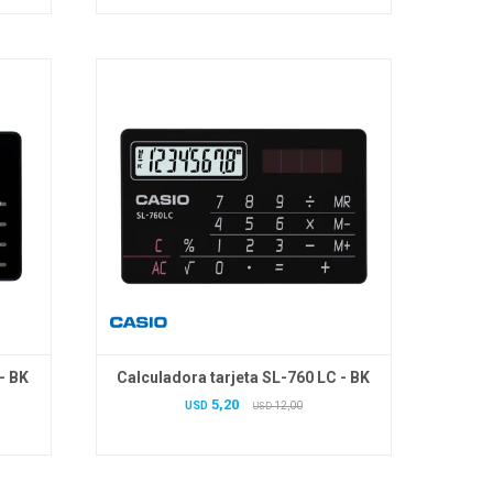
- BK
Calculadora tarjeta SL-760 LC - BK
5,20
USD
12,00
USD