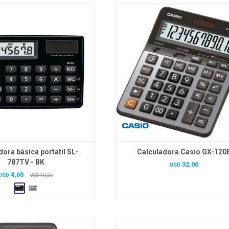
dora básica portatil SL-
Calculadora Casio GX-120
787TV - BK
32,00
USD
4,60
USD
10,20
USD