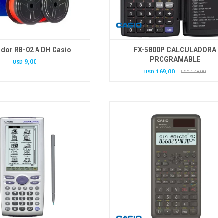
ador RB-02 A DH Casio
FX-5800P CALCULADORA
PROGRAMABLE
9,00
USD
169,00
USD
178,00
USD