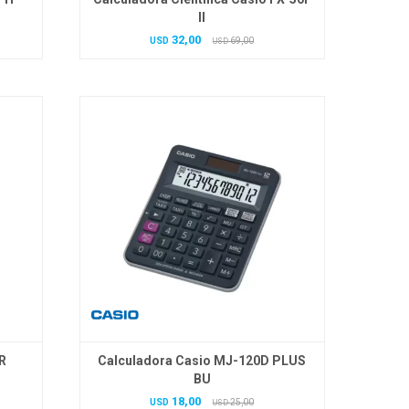
II
32,00
USD
69,00
USD
R
Calculadora Casio MJ-120D PLUS
BU
18,00
USD
25,00
USD