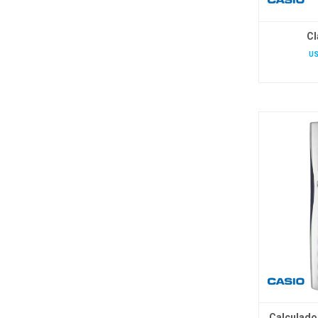
Cl
U
Calculado