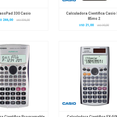
assPad 330 Casio
Calculadora Científica Casio 
85ms 2
246,00
SD
336,00
USD
21,00
USD
30,00
USD
ra Científica Programable
Calculadora Científica FX-5