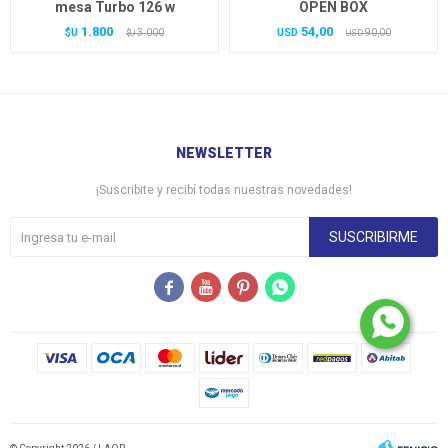
mesa Turbo 126 w
OPEN BOX
1.800
54,00
$U
3.000
USD
90,00
$U
USD
NEWSLETTER
¡Suscribite y recibí todas nuestras novedades!
SUSCRIBIRME



