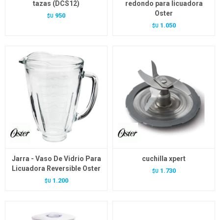
tazas (DCS12)
redondo para licuadora
Oster
950
$U
1.050
$U
Jarra - Vaso De Vidrio Para
cuchilla xpert
Licuadora Reversible Oster
1.730
$U
1.200
$U