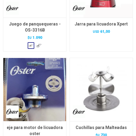
Juego de panquequeras -
Jarra para licuadora Xpert
OS-3316B
61,00
USD
1.090
$U
eje para motor de licuadora
Cuchillas para Malteadas
oster
730
$U