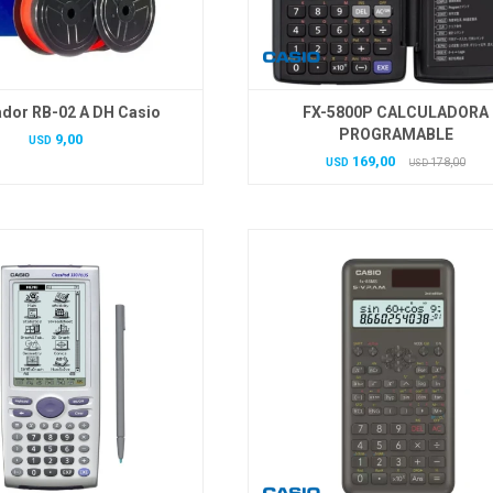
ador RB-02 A DH Casio
FX-5800P CALCULADORA
PROGRAMABLE
9,00
USD
169,00
USD
178,00
USD