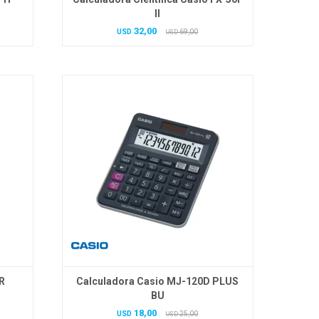
II
32,00
USD
69,00
USD
R
Calculadora Casio MJ-120D PLUS
BU
18,00
USD
25,00
USD