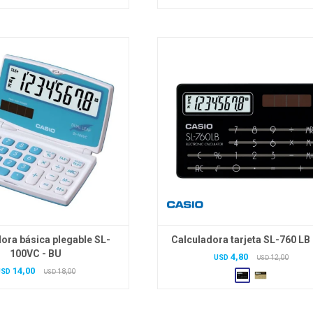
ora básica plegable SL-
Calculadora tarjeta SL-760 LB 
100VC - BU
4,80
USD
12,00
USD
14,00
USD
18,00
USD