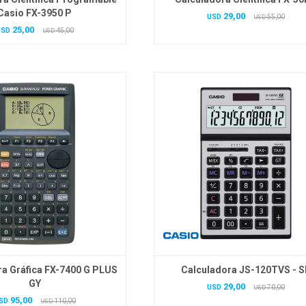
Casio FX-3950 P
29,00
USD
55,00
USD
25,00
USD
45,00
USD
ra Gráfica FX-7400 G PLUS
Calculadora JS-120TVS - S
GY
29,00
USD
70,00
USD
95,00
SD
110,00
USD