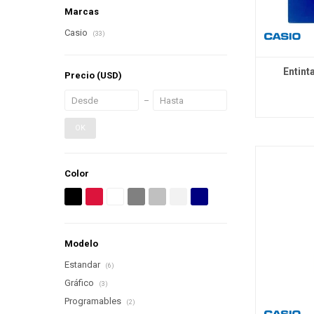
Marcas
Casio
(33)
Entint
Precio
(USD)
OK
Color
Modelo
Estandar
(6)
Gráfico
(3)
Programables
(2)