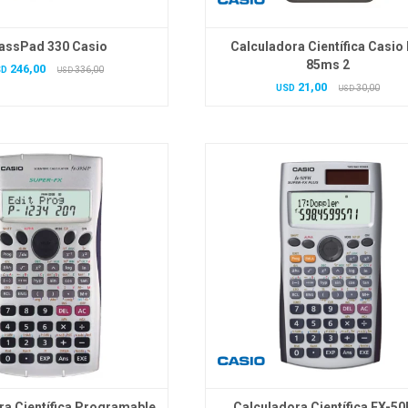
assPad 330 Casio
Calculadora Científica Casio 
85ms 2
246,00
SD
336,00
USD
21,00
USD
30,00
USD
ra Científica Programable
Calculadora Científica FX-5