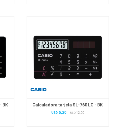
- BK
Calculadora tarjeta SL-760 LC - BK
5,20
USD
12,00
USD