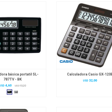
dora básica portatil SL-
Calculadora Casio GX-120
787TV - BK
32,00
USD
4,60
USD
10,20
USD