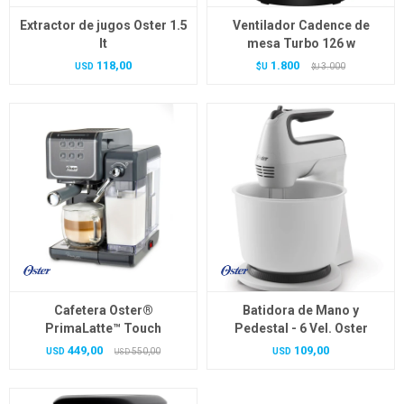
Extractor de jugos Oster 1.5
Ventilador Cadence de
lt
mesa Turbo 126 w
118,00
1.800
USD
$U
3.000
$U
Cafetera Oster®
Batidora de Mano y
PrimaLatte™ Touch
Pedestal - 6 Vel. Oster
449,00
109,00
USD
550,00
USD
USD