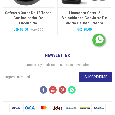
Cafetera Oster De 12 Tazas
Licuadora Oster-2
Con Indicador De
Velocidades Con Jarra De
Encendido
Vidrio Os-kag - Negra
55,00
89,00
USD
69,00
USD
USD
NEWSLETTER
¡Suscribite y recibí todas nuestras novedades!
SUSCRIBIRME



