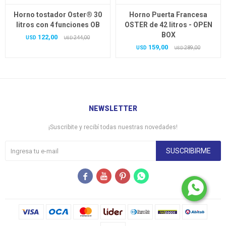
Horno tostador Oster® 30
Horno Puerta Francesa
litros con 4 funciones OB
OSTER de 42 litros - OPEN
BOX
122,00
USD
244,00
USD
159,00
USD
289,00
USD
NEWSLETTER
¡Suscribite y recibí todas nuestras novedades!
SUSCRIBIRME



