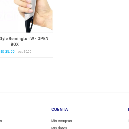
tyle Remington W - OPEN
BOX
25,00
USD
50,00
USD
CUENTA
es
Mis compras
Mis datos