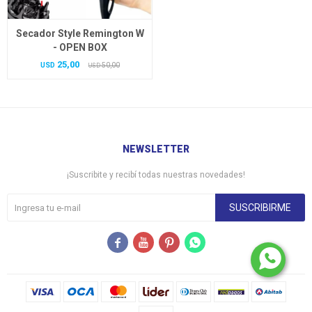
Secador Style Remington W
- OPEN BOX
25,00
USD
50,00
USD
NEWSLETTER
¡Suscribite y recibí todas nuestras novedades!
SUSCRIBIRME



