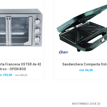
rta Francesa OSTER de 42
Sandwichera Compacta Ost
itros - OPEN BOX
69,00
USD
159,00
SD
289,00
USD
MOSTRANDO
23
DE
23