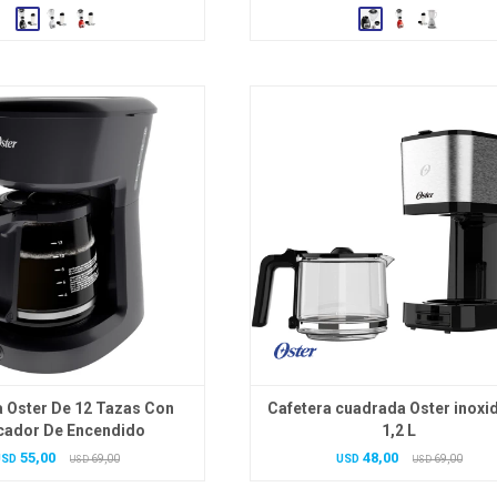
a Oster De 12 Tazas Con
Cafetera cuadrada Oster inoxi
cador De Encendido
1,2 L
55,00
48,00
USD
69,00
USD
69,00
USD
USD