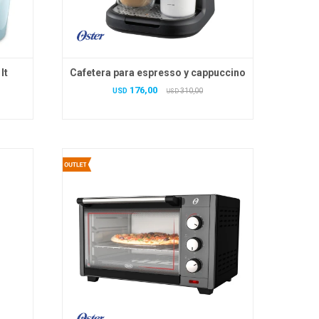
lt
Cafetera para espresso y cappuccino
176,00
USD
310,00
USD