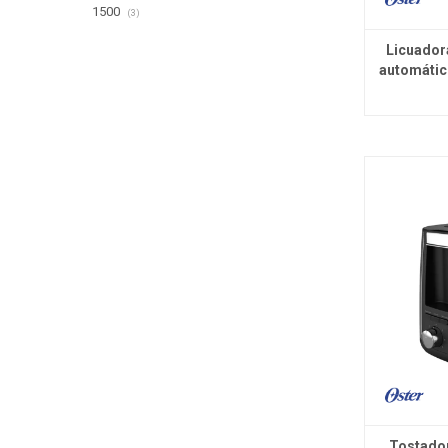
1500
(3)
Licuador
automático
Tostador