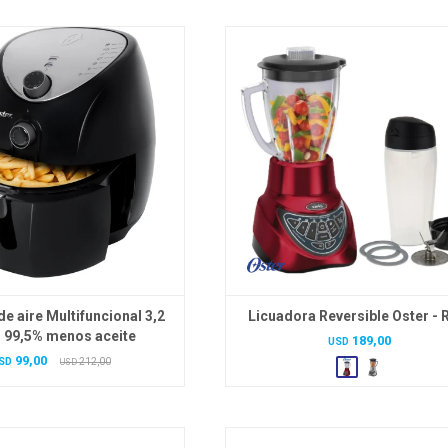
de aire Multifuncional 3,2
Licuadora Reversible Oster - 
s 99,5% menos aceite
189,00
USD
99,00
SD
212,00
USD