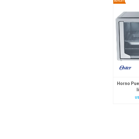
Horno Pue
l
U