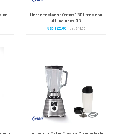
s en
Horno tostador Oster® 30 litros con
4 funciones OB
122,00
USD
244,00
USD
Touch
Licuadora Oster Clásica Cromada de