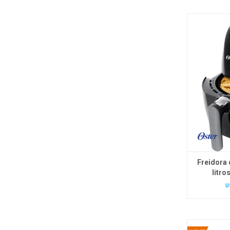
Freidora 
litro
U