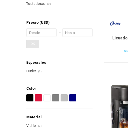
Tostadoras
(2)
Precio
(USD)
Licuado
OK
U
Especiales
Outlet
(2)
Color
Material
Vidrio
(2)