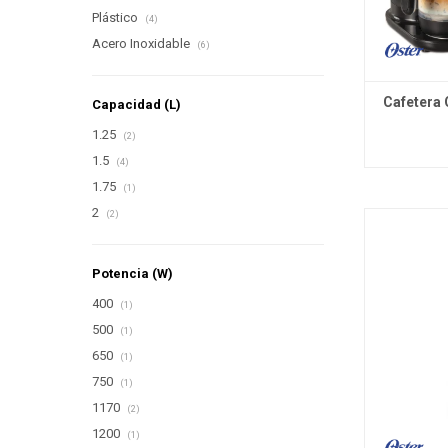
Plástico
(4)
Acero Inoxidable
(6)
Cafetera 
Capacidad (L)
1.25
(2)
1.5
(4)
1.75
(1)
2
(2)
Potencia (W)
400
(1)
500
(1)
650
(1)
750
(1)
1170
(2)
1200
(1)