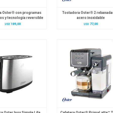
a Oster® con programas
Tostadora Oster® 2 rebanada
s y tecnología reversible
acero inoxidable
189,00
77,00
USD
USD
a Oster Inox Simple Life
Cafetera Oster® PrimaLatte™ 