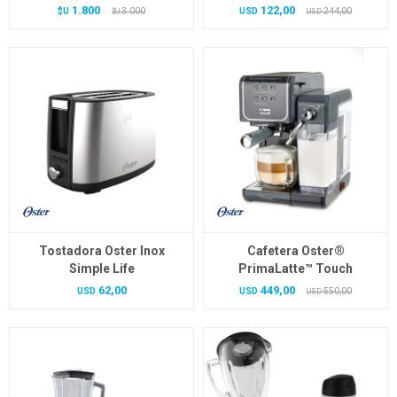
1.800
122,00
$U
3.000
USD
244,00
$U
USD
Tostadora Oster Inox
Cafetera Oster®
Simple Life
PrimaLatte™ Touch
62,00
449,00
USD
USD
550,00
USD