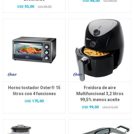
48,00
USD
69,00
USD
55,00
USD
69,00
USD
Horno tostador Oster® 15
Freidora de aire
litros con 4 funciones
Multifuncional 3,2 litros
99,5% menos aceite
175,00
USD
99,00
USD
212,00
USD