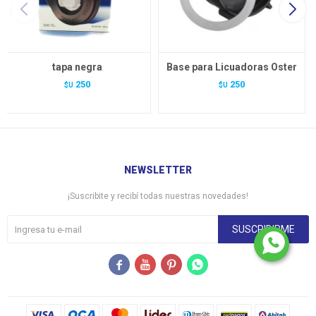
tapa negra
Base para Licuadoras Oster
250
250
$U
$U
NEWSLETTER
¡Suscribite y recibí todas nuestras novedades!
SUSCRIBIRME



