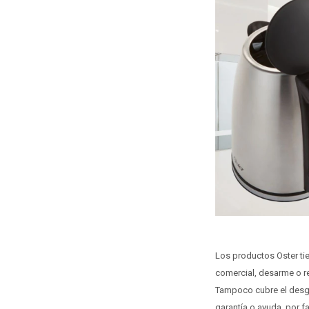
Los productos Oster tie
comercial, desarme o r
Tampoco cubre el desga
garantía o ayuda, por f