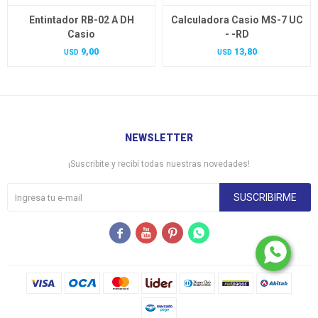
Entintador RB-02 A DH
Calculadora Casio MS-7 UC
Casio
- -RD
9,00
13,80
USD
USD
NEWSLETTER
¡Suscribite y recibí todas nuestras novedades!
SUSCRIBIRME



