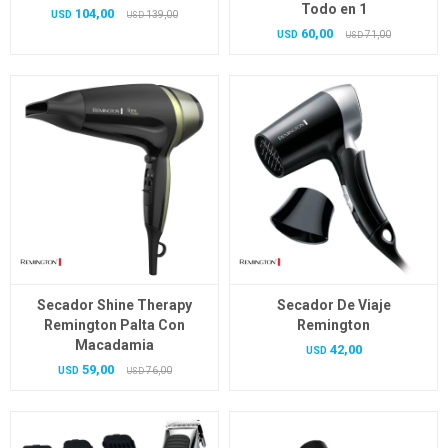
Todo en 1
104,00
USD
139,00
USD
60,00
USD
71,00
USD
Secador Shine Therapy
Secador De Viaje
Remington Palta Con
Remington
Macadamia
42,00
USD
59,00
USD
76,00
USD