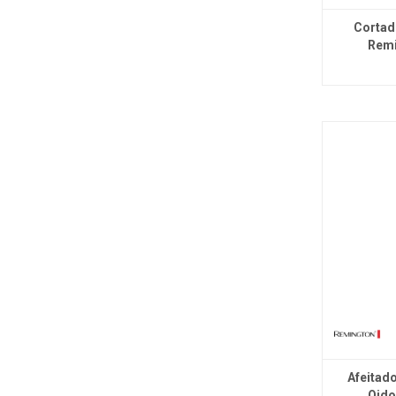
Cortad
Remi
Afeitado
Oido