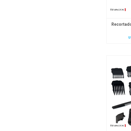
Recortado
U