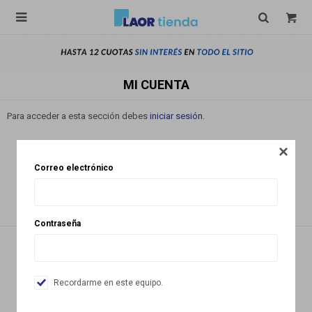

MI CUENTA
Para acceder a esta sección debes
iniciar sesión
.

Correo electrónico
Contraseña
NEWSLETTER
Recordarme en este equipo.
¡Suscribite y recibí todas nuestras novedades!