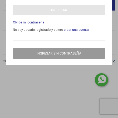
SUSCRIBIRME
INGRESAR




Olvidé mi contraseña
No soy usuario registrado y quiero
crear una cuenta
.
INGRESAR SIN CONTRASEÑA
© Copyright 2026 / LAOR
Fenicio