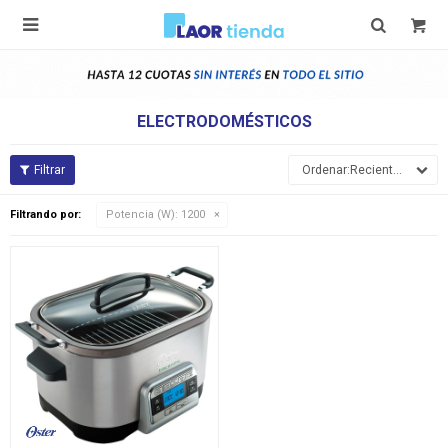

ELECTRODOMÉSTICOS
Recientes
Filtrando por:
Potencia (W):
1200