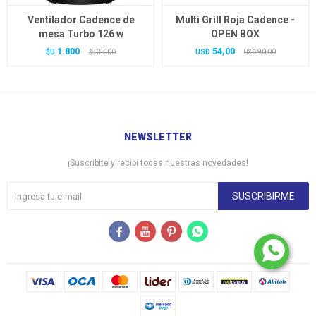
Ventilador Cadence de
Multi Grill Roja Cadence -
mesa Turbo 126 w
OPEN BOX
1.800
54,00
$U
3.000
USD
90,00
$U
USD
NEWSLETTER
¡Suscribite y recibí todas nuestras novedades!
SUSCRIBIRME



