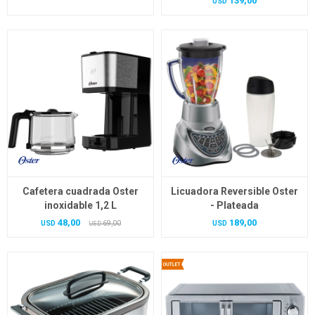
139,00
USD
Cafetera cuadrada Oster
Licuadora Reversible Oster
inoxidable 1,2 L
- Plateada
48,00
189,00
USD
69,00
USD
USD