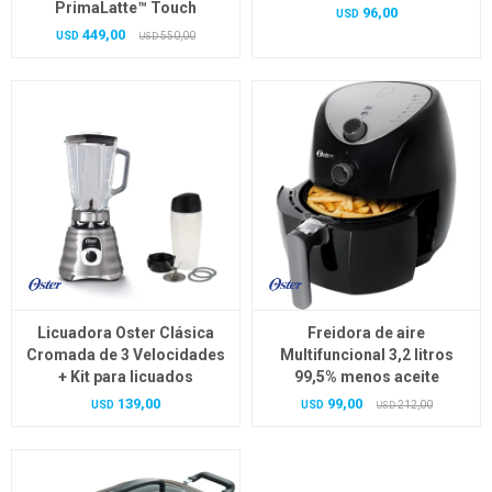
PrimaLatte™ Touch
96,00
USD
449,00
USD
550,00
USD
Licuadora Oster Clásica
Freidora de aire
Cromada de 3 Velocidades
Multifuncional 3,2 litros
+ Kit para licuados
99,5% menos aceite
139,00
99,00
USD
USD
212,00
USD