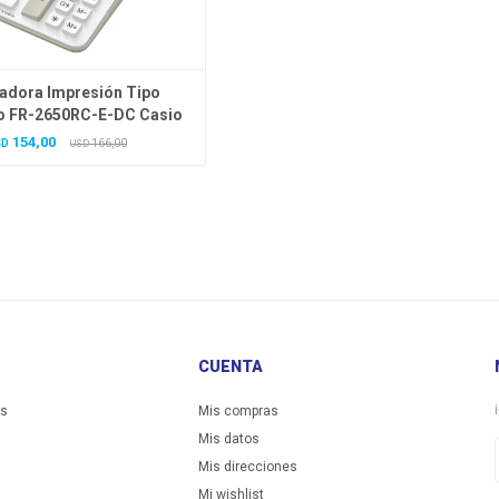
ladora Impresión Tipo
io FR-2650RC-E-DC Casio
154,00
SD
166,00
USD
CUENTA
es
Mis compras
Mis datos
Mis direcciones
Mi wishlist