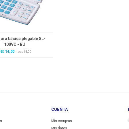
ora básica plegable SL-
100VC - BU
14,00
USD
18,00
USD
CUENTA
es
Mis compras
Mis datos