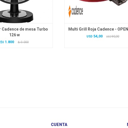
r Cadence de mesa Turbo
Multi Grill Roja Cadence - OPE
126 w
54,00
USD
90,00
USD
1.800
$U
3.000
$U
CUENTA